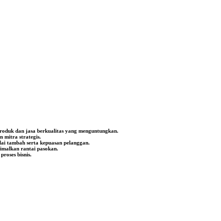
produk dan jasa berkualitas yang menguntungkan.
mitra strategis.
lai tambah serta kepuasan pelanggan.
timalkan rantai pasokan.
roses bisnis.