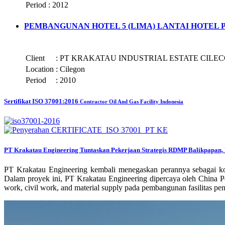
Period
:
2012
PEMBANGUNAN HOTEL 5 (LIMA) LANTAI HOTEL
Client
:
PT KRAKATAU INDUSTRIAL ESTATE CILEC
Location
:
Cilegon
Period
:
2010
Sertifikat ISO 37001:2016
Contractor Oil And Gas Facility Indonesia
PT Krakatau Engineering Tuntaskan Pekerjaan Strategis RDMP Balikpapan, 
PT Krakatau Engineering kembali menegaskan perannya sebagai ko
Dalam proyek ini, PT Krakatau Engineering dipercaya oleh China P
work, civil work, and material supply pada pembangunan fasilitas 