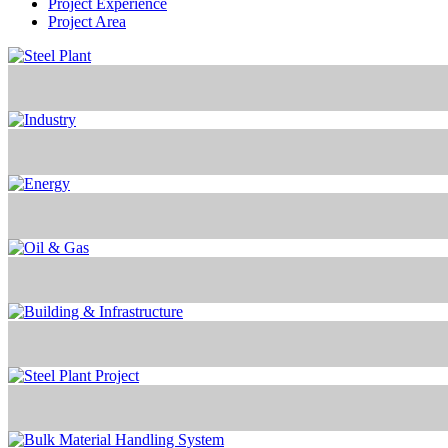
Project Experience
Project Area