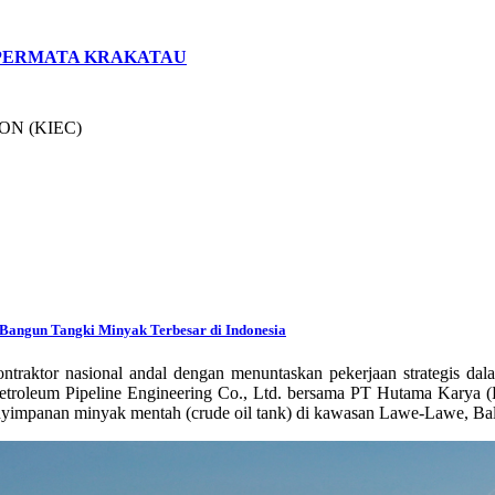
 PERMATA KRAKATAU
ON (KIEC)
Bangun Tangki Minyak Terbesar di Indonesia
ntraktor nasional andal dengan menuntaskan pekerjaan strategis d
etroleum Pipeline Engineering Co., Ltd. bersama PT Hutama Karya (P
penyimpanan minyak mentah (crude oil tank) di kawasan Lawe-Lawe, Ba