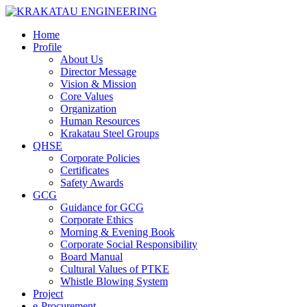
Home
Profile
About Us
Director Message
Vision & Mission
Core Values
Organization
Human Resources
Krakatau Steel Groups
QHSE
Corporate Policies
Certificates
Safety Awards
GCG
Guidance for GCG
Corporate Ethics
Morning & Evening Book
Corporate Social Responsibility
Board Manual
Cultural Values of PTKE
Whistle Blowing System
Project
e-Procurement