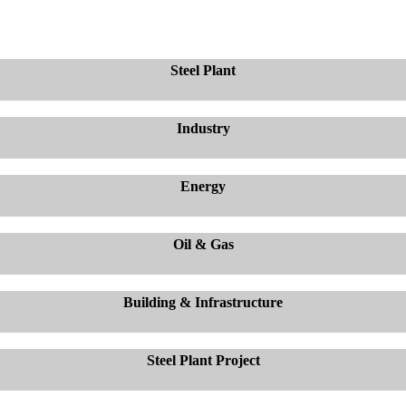
Steel Plant
Industry
Energy
Oil & Gas
Building & Infrastructure
Steel Plant Project