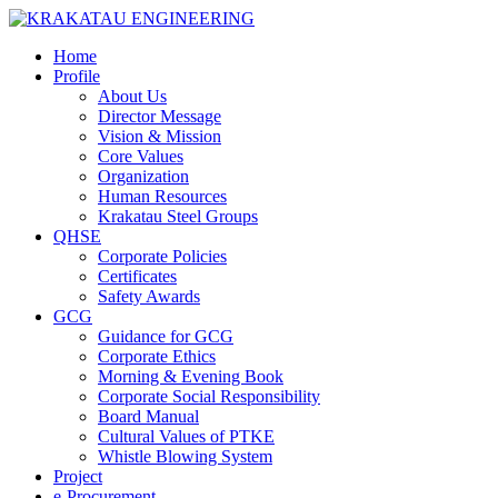
Home
Profile
About Us
Director Message
Vision & Mission
Core Values
Organization
Human Resources
Krakatau Steel Groups
QHSE
Corporate Policies
Certificates
Safety Awards
GCG
Guidance for GCG
Corporate Ethics
Morning & Evening Book
Corporate Social Responsibility
Board Manual
Cultural Values of PTKE
Whistle Blowing System
Project
e-Procurement