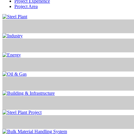
Project Experience
Project Area