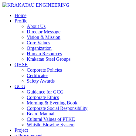
Home
Profile
About Us
Director Message
Vision & Mission
Core Values
Organization
Human Resources
Krakatau Steel Groups
QHSE
Corporate Policies
Certificates
Safety Awards
GCG
Guidance for GCG
Corporate Ethics
Morning & Evening Book
Corporate Social Responsibility
Board Manual
Cultural Values of PTKE
Whistle Blowing System
Project
e-Procurement