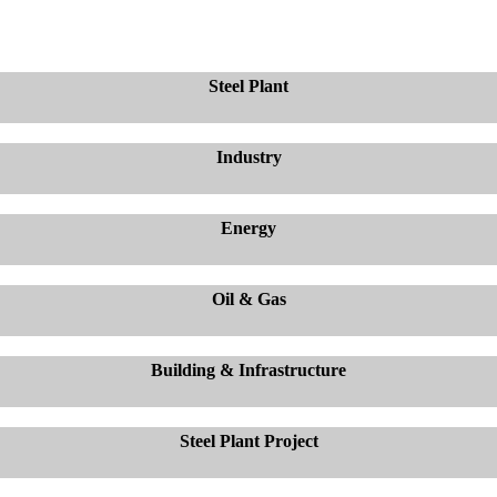
Steel Plant
Industry
Energy
Oil & Gas
Building & Infrastructure
Steel Plant Project