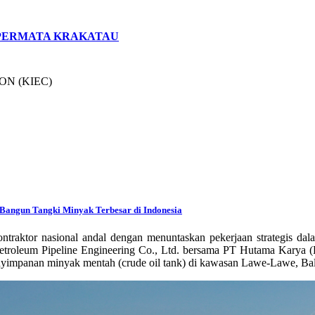
 PERMATA KRAKATAU
CON (KIEC)
Bangun Tangki Minyak Terbesar di Indonesia
ntraktor nasional andal dengan menuntaskan pekerjaan strategis d
etroleum Pipeline Engineering Co., Ltd. bersama PT Hutama Karya (P
penyimpanan minyak mentah (crude oil tank) di kawasan Lawe-Lawe, Ba