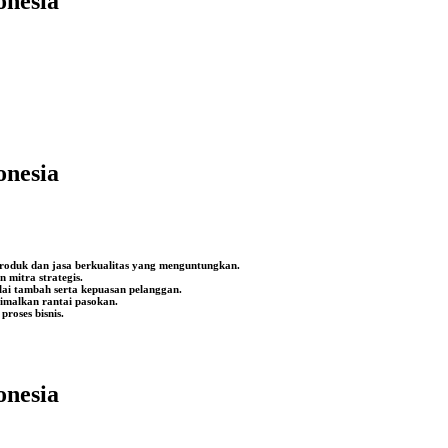
onesia
onesia
produk dan jasa berkualitas yang menguntungkan.
mitra strategis.
lai tambah serta kepuasan pelanggan.
timalkan rantai pasokan.
roses bisnis.
onesia