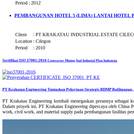
Period
:
2012
PEMBANGUNAN HOTEL 5 (LIMA) LANTAI HOTEL
Client
:
PT KRAKATAU INDUSTRIAL ESTATE CILE
Location
:
Cilegon
Period
:
2010
Sertifikat ISO 37001:2016
Contractor Mining And Industial Plan Indonesia
PT Krakatau Engineering Tuntaskan Pekerjaan Strategis RDMP Balikpapan, 
PT Krakatau Engineering kembali menegaskan perannya sebagai ko
Dalam proyek ini, PT Krakatau Engineering dipercaya oleh China P
work, civil work, and material supply pada pembangunan fasilitas 