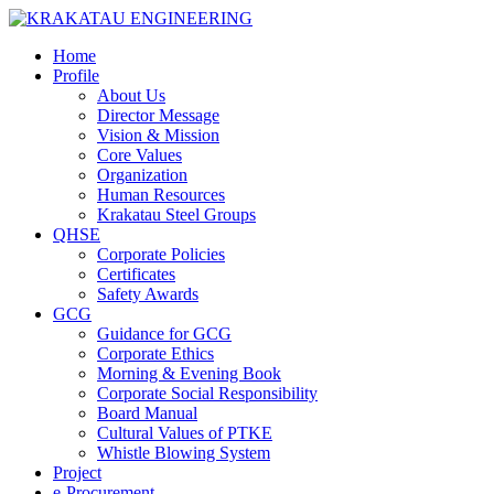
Home
Profile
About Us
Director Message
Vision & Mission
Core Values
Organization
Human Resources
Krakatau Steel Groups
QHSE
Corporate Policies
Certificates
Safety Awards
GCG
Guidance for GCG
Corporate Ethics
Morning & Evening Book
Corporate Social Responsibility
Board Manual
Cultural Values of PTKE
Whistle Blowing System
Project
e-Procurement