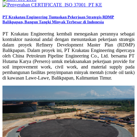
PT Krakatau Engineering Tuntaskan Pekerjaan Strategis RDMP
Balikpapan, Bangun Tangki Minyak Terbesar di Indonesia
PT Krakatau Engineering kembali menegaskan perannya sebagai
kontraktor nasional andal dengan menuntaskan pekerjaan strategis
dalam proyek Refinery Development Master Plan (RDMP)
Balikpapan. Dalam proyek ini, PT Krakatau Engineering dipercaya
oleh China Petroleum Pipeline Engineering Co., Ltd. bersama PT
Hutama Karya (Persero) untuk melaksanakan pekerjaan provide for
soil improvement work, civil work, and material supply pada
pembangunan fasilitas penyimpanan minyak mentah (crude oil tank)
di kawasan Lawe-Lawe, Balikpapan, Kalimantan Timur.