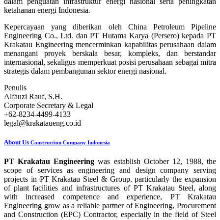
dalam penguatan infrastruktur energi nasional serta peningkatan
ketahanan energi Indonesia.
Kepercayaan yang diberikan oleh China Petroleum Pipeline
Engineering Co., Ltd. dan PT Hutama Karya (Persero) kepada PT
Krakatau Engineering mencerminkan kapabilitas perusahaan dalam
menangani proyek berskala besar, kompleks, dan berstandar
internasional, sekaligus memperkuat posisi perusahaan sebagai mitra
strategis dalam pembangunan sektor energi nasional.
Penulis
Alfauzi Rauf, S.H.
Corporate Secretary & Legal
+62-8234-4499-4133
legal@krakataueng.co.id
About Us
Construction Company Indonesia
PT Krakatau Engineering
was establish October 12, 1988, the
scope of services as engineering and design company serving
projects in PT Krakatau Steel & Group, particularly the expansion
of plant facilities and infrastructures of PT Krakatau Steel, along
with increased competence and experience, PT Krakatau
Engineering grow as a reliable partner of Engineering, Procurement
and Construction (EPC) Contractor, especially in the field of Steel