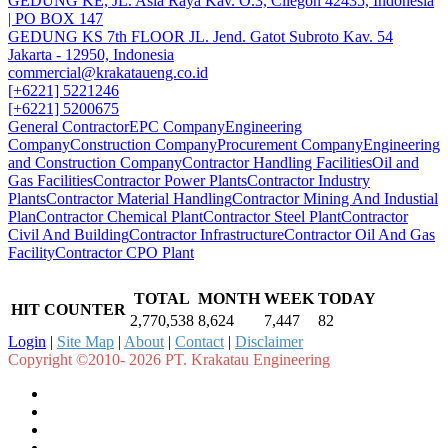
GEDUNG KE, JL. Asia Raya Kav. O.3, Cilegon 42435, Indonesia
| PO BOX 147
GEDUNG KS 7th FLOOR JL. Jend. Gatot Subroto Kav. 54
Jakarta - 12950, Indonesia
commercial@krakataueng.co.id
[+6221] 5221246
[+6221] 5200675
General Contractor
EPC Company
Engineering
Company
Construction Company
Procurement Company
Engineering
and Construction Company
Contractor Handling Facilities
Oil and
Gas Facilities
Contractor Power Plants
Contractor Industry
Plants
Contractor Material Handling
Contractor Mining And Industial
Plan
Contractor Chemical Plant
Contractor Steel Plant
Contractor
Civil And Building
Contractor Infrastructure
Contractor Oil And Gas
Facility
Contractor CPO Plant
TOTAL
MONTH
WEEK
TODAY
HIT COUNTER
2,770,538
8,624
7,447
82
Login
|
Site Map
|
About
|
Contact
|
Disclaimer
Copyright ©2010- 2026 PT. Krakatau Engineering