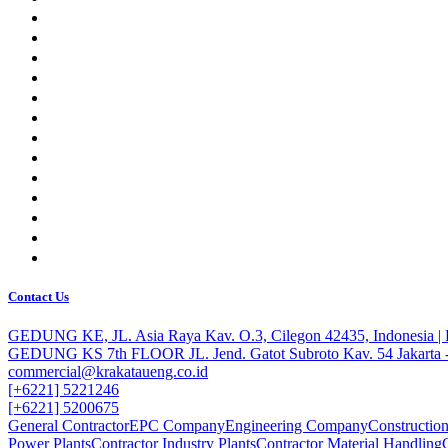
Contact Us
GEDUNG KE, JL. Asia Raya Kav. O.3, Cilegon 42435, Indonesia 
GEDUNG KS 7th FLOOR JL. Jend. Gatot Subroto Kav. 54 Jakarta -
commercial@krakataueng.co.id
[+6221] 5221246
[+6221] 5200675
General Contractor
EPC Company
Engineering Company
Constructi
Power Plants
Contractor Industry Plants
Contractor Material Handling