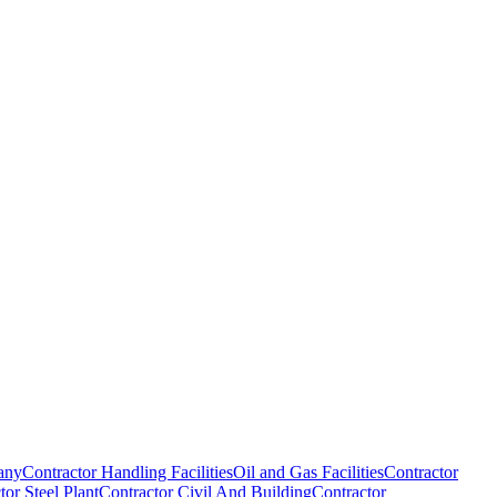
any
Contractor Handling Facilities
Oil and Gas Facilities
Contractor
tor Steel Plant
Contractor Civil And Building
Contractor