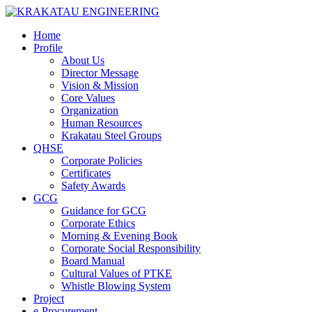
Home
Profile
About Us
Director Message
Vision & Mission
Core Values
Organization
Human Resources
Krakatau Steel Groups
QHSE
Corporate Policies
Certificates
Safety Awards
GCG
Guidance for GCG
Corporate Ethics
Morning & Evening Book
Corporate Social Responsibility
Board Manual
Cultural Values of PTKE
Whistle Blowing System
Project
e-Procurement